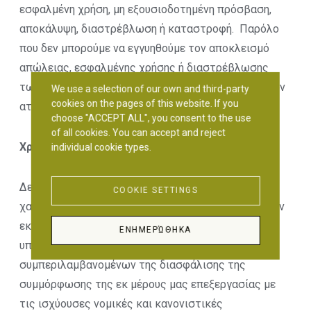
εσφαλμένη χρήση, μη εξουσιοδοτημένη πρόσβαση,
αποκάλυψη, διαστρέβλωση ή καταστροφή. Παρόλο
που δεν μπορούμε να εγγυηθούμε τον αποκλεισμό
απώλειας, εσφαλμένης χρήσης ή διαστρέβλωσης
των δεδομένων, προσπαθούμε να αποφύγουμε τυχόν
We use a selection of our own and third-party
cookies on the pages of this website. If you
ατυχείς περιστάσεις.
choose "ACCEPT ALL", you consent to the use
of all cookies. You can accept and reject
Χρόνος διατήρησης προσωπικών δεδομένων
individual cookie types.
Δεν θα διατηρούμε πληροφορίες προσωπικού
COOKIE SETTINGS
χαρακτήρα περισσότερο από όσο χρειάζεται για την
εκπλήρωση των σκοπών για τους οποίους
ΕΝΗΜΕΡΏΘΗΚΑ
υποβάλλονται σε επεξεργασία,
συμπεριλαμβανομένων της διασφάλισης της
συμμόρφωσης της εκ μέρους μας επεξεργασίας με
τις ισχύουσες νομικές και κανονιστικές