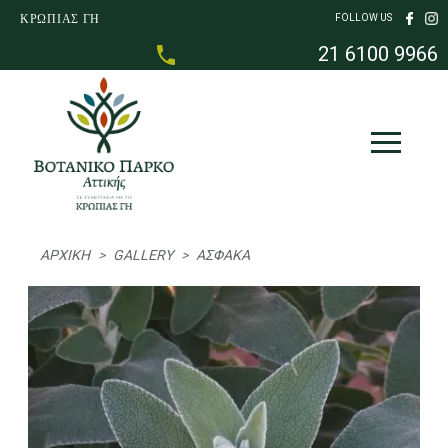
Παράκαμψη προς το κυρίως περιεχόμενο
ΚΡΩΠΙΑΣ ΓΗ
FOLLOW US
21 6100 9966
Breadcrumb
ΑΡΧΙΚΉ
GALLERY
ΑΣΦΆΚΑ