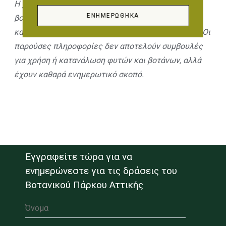
Η χορήγηση και η κατανάλωση των φυτών και των
ΕΝΗΜΕΡΏΘΗΚΑ
βοτάνων πρέπει πάντοτε να γίνεται με την
καθοδήγηση κάποιου ειδικού ιατρού – θεραπευτή. Οι
παρούσες πληροφορίες δεν αποτελούν συμβουλές
για χρήση ή κατανάλωση φυτών και βοτάνων, αλλά
έχουν καθαρά ενημερωτικό σκοπό.
Εγγραφείτε τώρα για να
ενημερώνεστε για τις δράσεις του
Βοτανικού Πάρκου Αττικής
Όνομα