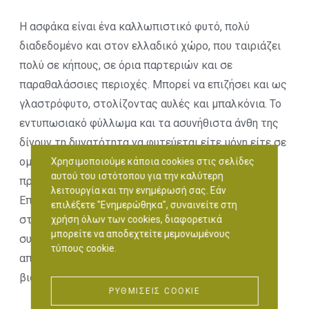
Η ασφάκα είναι ένα καλλωπιστικό φυτό, πολύ
διαδεδομένο και στον ελλαδικό χώρο, που ταιριάζει
πολύ σε κήπους, σε όρια παρτεριών και σε
παραθαλάσσιες περιοχές. Μπορεί να επιζήσει και ως
γλαστρόφυτο, στολίζοντας αυλές και μπαλκόνια. Το
εντυπωσιακό φύλλωμα και τα ασυνήθιστα άνθη της
δίνουν τη δυνατότητα να φυτεύεται είτε μόνη είτε σε
ομάδες, αλλά και σε συνδυασμό με άλλα φυτά,
Χρησιμοποιούμε κάποια cookies στις σελίδες
αυτού του ιστότοπου για την καλύτερη
προσδίδοντας συνολικά μία μοναδική εικόνα.
λειτουργία και την ενημέρωσή σας. Εάν
Επιπλέον, τα φύλλα του φυτού χρησιμοποιούνταν
επιλέξετε "Ενημερώθηκα", συναινείτε στη
στην αρχαιότητα για την αντιμετώπιση διαφόρων
χρήση όλων των cookies, διαφορετικά
μπορείτε να αποδεχτείτε μεμονωμένους
συμπτωμάτων, ωστόσο σύγχρονες μελέτες
τύπους cookie.
απαιτούνται για τη διαπίστωση συγκεκριμένων
βιολειτουργικών ιδιοτήτων.
ΡΥΘΜΊΣΕΙΣ COOKIE