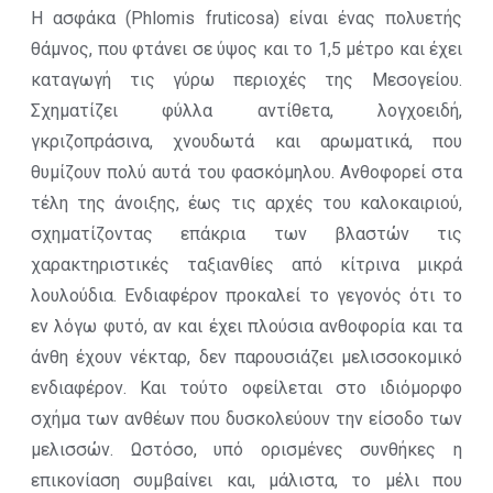
Η ασφάκα (Phlomis fruticosa) είναι ένας πολυετής
θάμνος, που φτάνει σε ύψος και το 1,5 μέτρο και έχει
καταγωγή τις γύρω περιοχές της Μεσογείου.
Σχηματίζει φύλλα αντίθετα, λογχοειδή,
γκριζοπράσινα, χνουδωτά και αρωματικά, που
θυμίζουν πολύ αυτά του φασκόμηλου. Ανθοφορεί στα
τέλη της άνοιξης, έως τις αρχές του καλοκαιριού,
σχηματίζοντας επάκρια των βλαστών τις
χαρακτηριστικές ταξιανθίες από κίτρινα μικρά
λουλούδια. Ενδιαφέρον προκαλεί το γεγονός ότι το
εν λόγω φυτό, αν και έχει πλούσια ανθοφορία και τα
άνθη έχουν νέκταρ, δεν παρουσιάζει μελισσοκομικό
ενδιαφέρον. Και τούτο οφείλεται στο ιδιόμορφο
σχήμα των ανθέων που δυσκολεύουν την είσοδο των
μελισσών. Ωστόσο, υπό ορισμένες συνθήκες η
επικονίαση συμβαίνει και, μάλιστα, το μέλι που