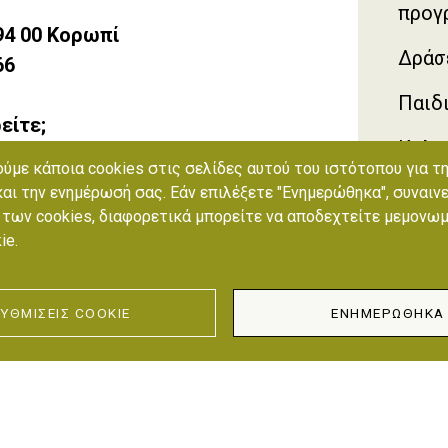
προγ
94 00 Κορωπί
Δράσ
66
Παιδι
είτε;
Καλο
 έξοδος 18 προς Παιανία.
ύμε κάποια cookies στις σελίδες αυτού του ιστότοπου για τ
και την ενημέρωσή σας. Εάν επιλέξετε "Ενημερώθηκα", συναιν
Σταυρό Αγίας Παρασκευής προς Παιανία -
των cookies, διαφορετικά μπορείτε να αποδεχτείτε μεμονω
ie.
έρχεστε από τα νότια προάστια.
ΥΘΜΊΣΕΙΣ COOKIE
ΕΝΗΜΕΡΏΘΗΚΑ