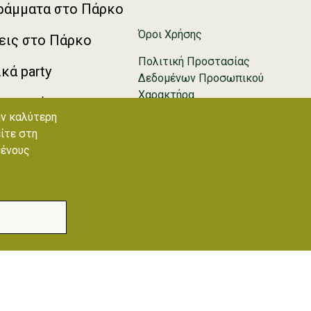
ράμματα στο Πάρκο
Όροι Χρήσης
εις στο Πάρκο
Πολιτική Προστασίας
κά party
Δεδομένων Προσωπικού
Χαρακτήρα
καιρινά camp
ην καλύτερη
Πολιτική cookies
είτε στη
μένους