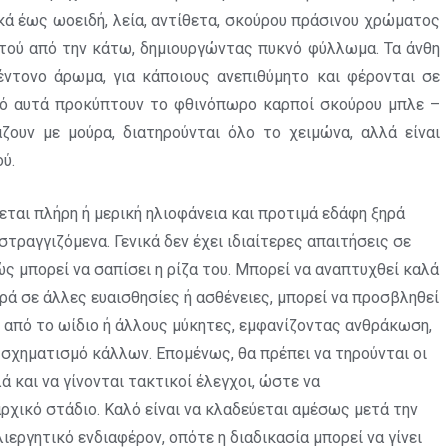
ικά έως ωοειδή, λεία, αντίθετα, σκούρου πράσινου χρώματος
χτού από την κάτω, δημιουργώντας πυκνό φύλλωμα. Τα άνθη
 έντονο άρωμα, για κάποιους ανεπιθύμητο και φέρονται σε
Από αυτά προκύπτουν το φθινόπωρο καρποί σκούρου μπλε –
ουν με μούρα, διατηρούνται όλο το χειμώνα, αλλά είναι
ού.
εται πλήρη ή μερική ηλιοφάνεια και προτιμά εδάφη ξηρά
τραγγιζόμενα. Γενικά δεν έχει ιδιαίτερες απαιτήσεις σε
ώς μπορεί να σαπίσει η ρίζα του. Μπορεί να αναπτυχθεί καλά
ρά σε άλλες ευαισθησίες ή ασθένειες, μπορεί να προσβληθεί
 από το ωίδιο ή άλλους μύκητες, εμφανίζοντας ανθράκωση,
 σχηματισμό κάλλων. Επομένως, θα πρέπει να τηρούνται οι
ά και να γίνονται τακτικοί έλεγχοι, ώστε να
ρχικό στάδιο. Καλό είναι να κλαδεύεται αμέσως μετά την
λιεργητικό ενδιαφέρον, οπότε η διαδικασία μπορεί να γίνει