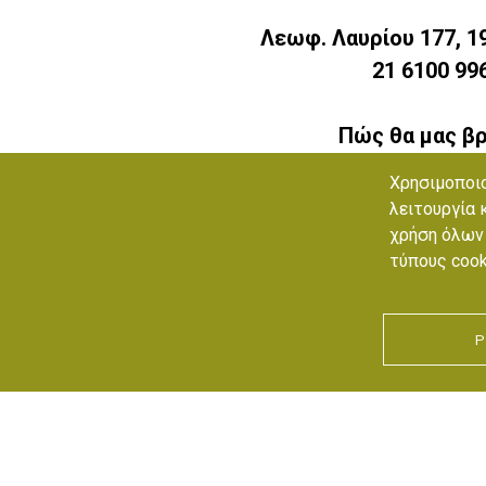
Λεωφ. Λαυρίου 177, 1
21 6100 99
Πώς θα μας βρ
Εύκολη πρόσβαση μέσω Αττικής Οδού,
Χρησιμοποιο
λειτουργία 
Εναλλακτικά, μέσω της κλασικής διαδρομής από τον 
χρήση όλων 
Κορωπί.
τύπους cook
Μέσω της λεωφόρου Βάρης - Κορωπίου, εάν 
Ρ