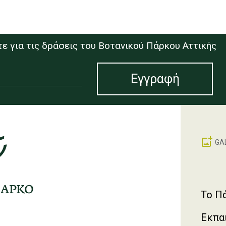
ε για τις δράσεις του Βοτανικού Πάρκου Αττικής
GA
Foote
Το Π
Εκπα