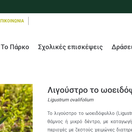
ΕΠΙΚΟΙΝΩΝΙΑ
Το Πάρκο
Σχολικές επισκέψεις
Δράσε
Λιγούστρο το ωοειδό
Ligustrum ovalifolium
Το λιγούστρο το ωοειδόφυλλο (Ligustr
θάμνος ή μικρό δέντρο, με καταγωγή
περιοχές με ζεστούς χειμώνες διατηρ