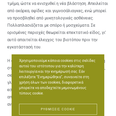
τμήμα, ώστε να ενισχυθεί η νέα βλάστηση. Απειλείται
από ακάρεα, αφίδες και γυμνοσάλιαγκες, ενώ μπορεί
να προσβληθεί από μυκητολογικές ασθένειες.
Πολλαπλασιάζεται με σπόρο ή μοσχεύματα. Σε
ορισμένες περιοχές θεωρείται επεκτατικό είδος, γι’
αυτό απαιτείται έλεγχος του βιοτόπου πριν την
εγκατάστασή του.
Η φύτευσή του έχει καλλωπιστικούς σκοπούς, χάρη
Χρησιμοποιούμε κάποια cookies στις σελίδες
αυτού του ιστότοπου για την καλύτερη
στο ξεχωριστό του φύλλωμα και γίνεται σε κήπους,
λειτουργία και την ενημέρωσή σας. Εάν
σε παρτέρια και μεικτές μπορντούρες, αλλά και σε
επιλέξετε "Ενημερώθηκα", συναινείτε στη
γλάστρες σε αυλές, μπαλκόνια, ακόμα και
χρήση όλων των cookies, διαφορετικά
μπορείτε να αποδεχτείτε μεμονωμένους
εσωτερικούς χώρους. Τα ιδιαίτερα φύλλα του
τύπους cookie.
αποτελούν συχνό συστατικό στοιχείο σε
ανθοδέσμες.
ΡΥΘΜΊΣΕΙΣ COOKIE