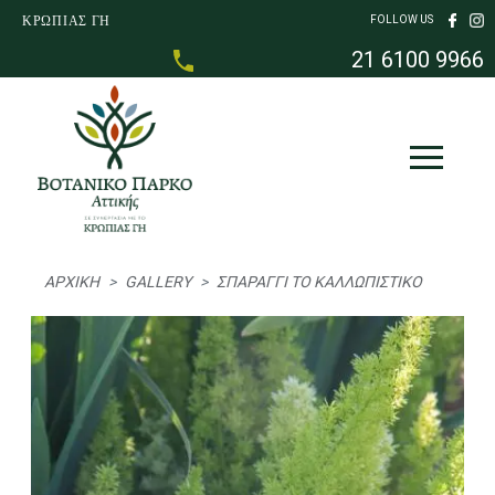
Παράκαμψη προς το κυρίως περιεχόμενο
ΚΡΩΠΙΑΣ ΓΗ
FOLLOW US
21 6100 9966
Breadcrumb
ΑΡΧΙΚΉ
GALLERY
ΣΠΑΡΆΓΓΙ ΤΟ ΚΑΛΛΩΠΙΣΤΙΚΌ