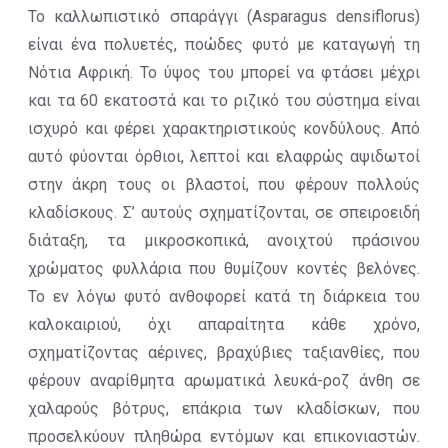
Το καλλωπιστικό σπαράγγι (Asparagus densiflorus)
είναι ένα πολυετές, ποώδες φυτό με καταγωγή τη
Νότια Αφρική. Το ύψος του μπορεί να φτάσει μέχρι
και τα 60 εκατοστά και το ριζικό του σύστημα είναι
ισχυρό και φέρει χαρακτηριστικούς κονδύλους. Από
αυτό φύονται όρθιοι, λεπτοί και ελαφρώς αψιδωτοί
στην άκρη τους οι βλαστοί, που φέρουν πολλούς
κλαδίσκους. Σ’ αυτούς σχηματίζονται, σε σπειροειδή
διάταξη, τα μικροσκοπικά, ανοιχτού πράσινου
χρώματος φυλλάρια που θυμίζουν κοντές βελόνες.
Το εν λόγω φυτό ανθοφορεί κατά τη διάρκεια του
καλοκαιριού, όχι απαραίτητα κάθε χρόνο,
σχηματίζοντας αέρινες, βραχύβιες ταξιανθίες, που
φέρουν αναρίθμητα αρωματικά λευκά-ροζ άνθη σε
χαλαρούς βότρυς, επάκρια των κλαδίσκων, που
προσελκύουν πληθώρα εντόμων και επικονιαστών.