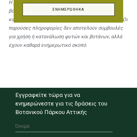
Η χορήγηση και η κατανάλωση των φυτών και των
ΕΝΗΜΕΡΏΘΗΚΑ
βοτάνων πρέπει πάντοτε να γίνεται με την
καθοδήγηση κάποιου ειδικού ιατρού – θεραπευτή. Οι
παρούσες πληροφορίες δεν αποτελούν συμβουλές
για χρήση ή κατανάλωση φυτών και βοτάνων, αλλά
έχουν καθαρά ενημερωτικό σκοπό.
Εγγραφείτε τώρα για να
ενημερώνεστε για τις δράσεις του
Βοτανικού Πάρκου Αττικής
Όνομα