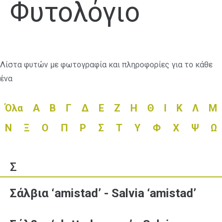
Φυτολόγιο
Λίστα φυτών με φωτογραφία και πληροφορίες για το κάθε
ένα
Όλα
Α
Β
Γ
Δ
Ε
Ζ
Η
Θ
Ι
Κ
Λ
Μ
Ν
Ξ
Ο
Π
Ρ
Σ
Τ
Υ
Φ
Χ
Ψ
Ω
Σ
Σάλβια ‘amistad’ - Salvia ‘amistad’