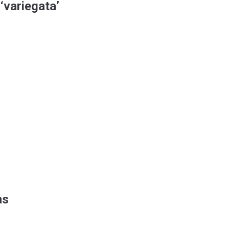
variegata’
ns