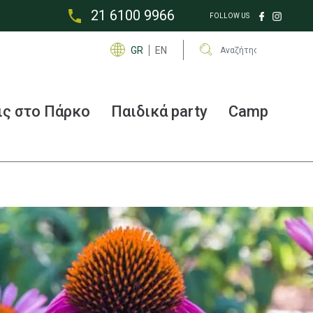
21 6100 9966
FOLLOW US
Αναζήτηση
GR
EN
ις στο Πάρκο
Παιδικά party
Camp