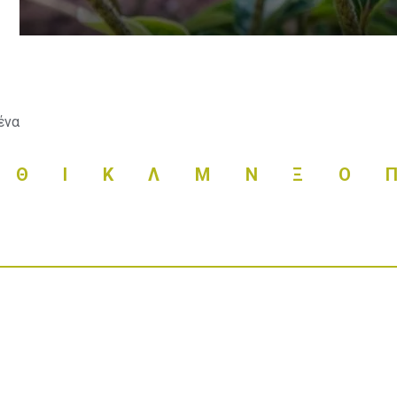
ένα
Θ
Ι
Κ
Λ
Μ
Ν
Ξ
Ο