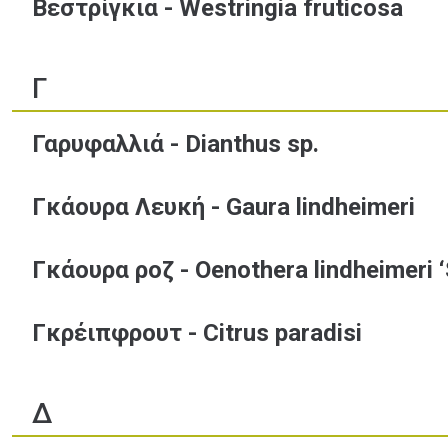
Βεστρίγκια - Westringia fruticosa
Γ
Γαρυφαλλιά - Dianthus sp.
Γκάουρα Λευκή - Gaura lindheimeri
Γκάουρα ροζ - Oenothera lindheimeri ‘
Γκρέιπφρουτ - Citrus paradisi
Δ