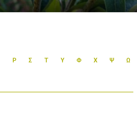
Π
Ρ
Σ
Τ
Υ
Φ
Χ
Ψ
Ω